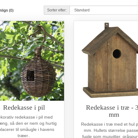
Sorter efter:
lign (0)
Redekasse i pil
Redekasse i træ - 
mm
korativ redekasse i pil med
ng, så den er nem og hurtig
Redekasse i træ med et hul 
placerer til småugle i havens
mm. Hullets størrelse passer
træer..
fugle som musvitter, gråspur