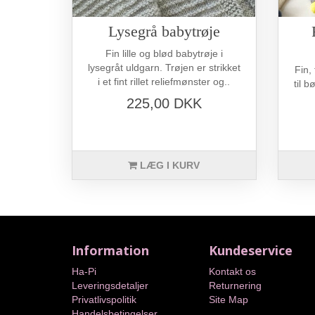
Lysegrå babytrøje
Fin lille og blød babytrøje i
lysegråt uldgarn. Trøjen er strikket
Fin,
i et fint rillet reliefmønster og..
til 
225,00 DKK
LÆG I KURV
Information
Kundeservice
Ha-Pi
Kontakt os
Leveringsdetaljer
Returnering
Privatlivspolitik
Site Map
Handelsbetingelser