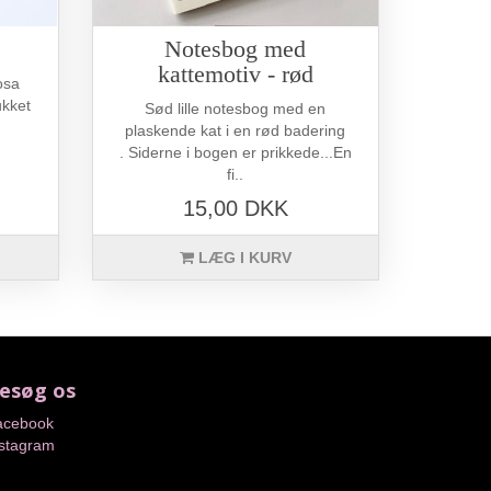
Notesbog med
kattemotiv - rød
osa
ukket
Sød lille notesbog med en
plaskende kat i en rød badering
. Siderne i bogen er prikkede...En
fi..
15,00 DKK
LÆG I KURV
esøg os
acebook
nstagram