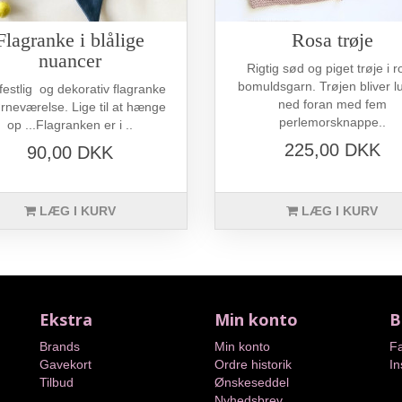
Flagranke i blålige
Rosa trøje
nuancer
Rigtig sød og piget trøje i r
bomuldsgarn. Trøjen bliver l
 festlig og dekorativ flagranke
ned foran med fem
børneværelse. Lige til at hænge
perlemorsknappe..
op ...Flagranken er i ..
225,00 DKK
90,00 DKK
LÆG I KURV
LÆG I KURV
Ekstra
Min konto
B
Brands
Min konto
F
Gavekort
Ordre historik
I
Tilbud
Ønskeseddel
Nyhedsbrev