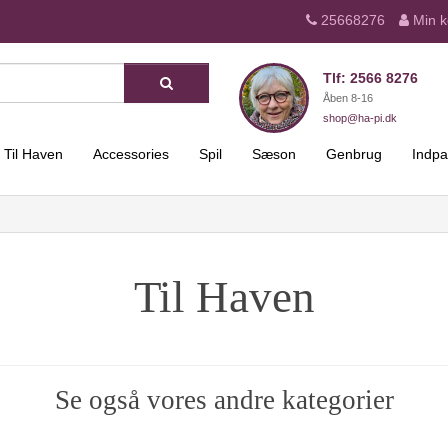
25668276
Min k
Tlf: 2566 8276
Åben 8-16
shop@ha-pi.dk
Til Haven
Accessories
Spil
Sæson
Genbrug
Indpa
Til Haven
Se også vores andre kategorier