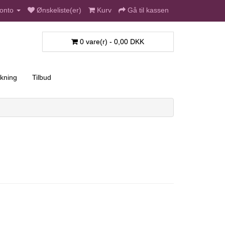
onto
Ønskeliste(er)
Kurv
Gå til kassen
0 vare(r) - 0,00 DKK
kning
Tilbud