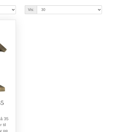
Vis:
35
på 35
 til
v og