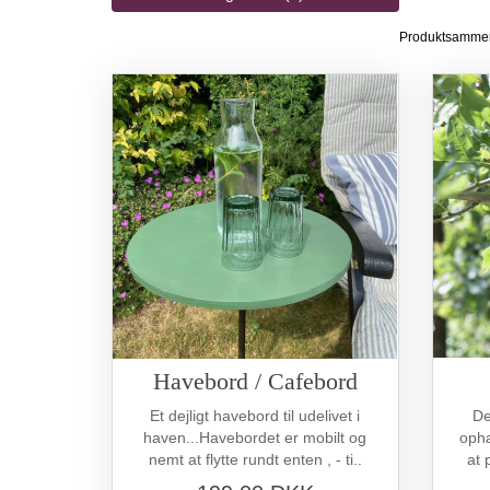
Produktsammen
Havebord / Cafebord
Et dejligt havebord til udelivet i
De
haven...Havebordet er mobilt og
ophæ
nemt at flytte rundt enten , - ti..
at 